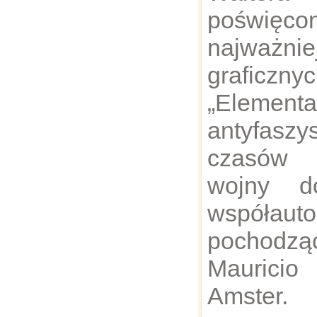
poświęc
najważni
graficzn
„Elementa
antyfasz
czasów 
wojny d
współa
pochodz
Maurici
Amster.