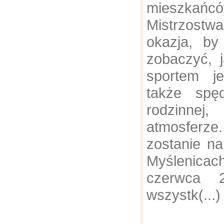
mieszkańcó
Mistrzost
okazja, b
zobaczyć, 
sportem je
także spę
rodzinn
atmosferze.
zostanie na
Myślenicac
czerwca 
wszystk(...