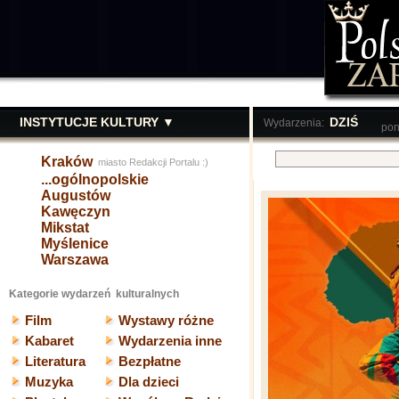
INSTYTUCJE KULTURY ▼
DZIŚ
Wydarzenia:
pon
Kraków
miasto Redakcji Portalu :)
...ogólnopolskie
Augustów
Kawęczyn
Mikstat
Myślenice
Warszawa
Kategorie wydarzeń kulturalnych
Film
Wystawy różne
Kabaret
Wydarzenia inne
Literatura
Bezpłatne
Muzyka
Dla dzieci