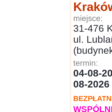
Krakó
miejsce:
31-476 
ul. Lubl
(budyne
termin:
04-08-
08-2026
BEZPŁATN
WSPÓLNE: