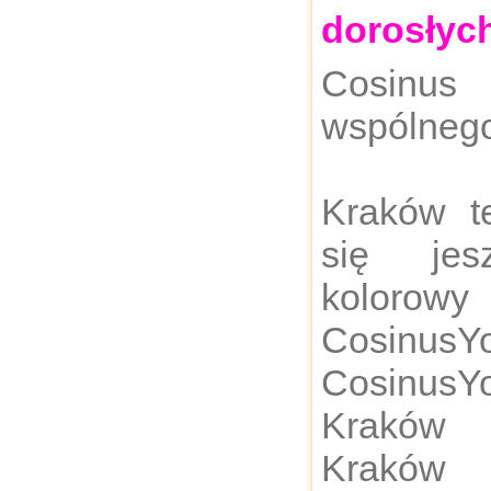
dorosłyc
Cosinus
wspólnego
Kraków te
się jes
kolorow
Cosinu
Cosinu
Kraków 
Kraków