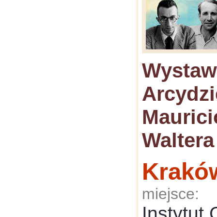
Wystaw
Arcydzi
Maurici
Waltera
Krakó
miejsce:
Instytut