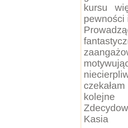
kursu wi
pewności 
Prowa
fanta
zaangażo
motyw
niecierpli
czekał
kolejn
Zdecydow
Kasia