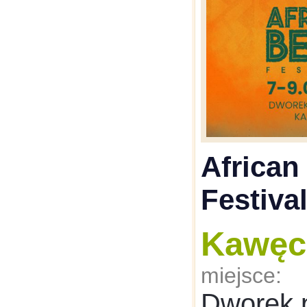
African
Festiva
Kawęc
miejsce:
Dworek 