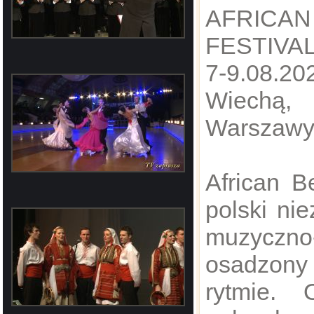
AFRIC
FESTIVAL
​7-9.08.2
Wiechą,
Warszaw
​African B
polski nie
muzyczno
osadzony
rytmie.