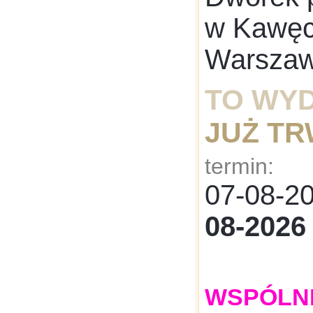
w Kawęcz
Warsza
TO WY
JUŻ T
termin:
07-08-
08-2026
WSPÓLNE: