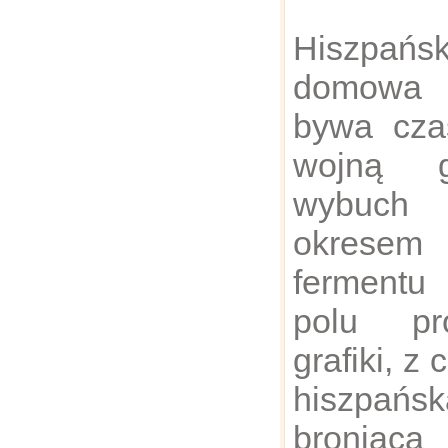
Hiszpa
domowa 
bywa cz
wojną g
wybuch 
okrese
fermentu 
polu pr
grafiki, z
hiszpańs
broniąc