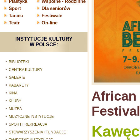
Plastyka
Wspólne - Rodzinne
Sport
Dla seniorów
Taniec
Festiwale
Teatr
On-line
INSTYTUCJE KULTURY
W POLSCE:
BIBLIOTEKI
CENTRA KULTURY
GALERIE
KABARETY
African
KINA
KLUBY
Festiva
MUZEA
MUZYCZNE INSTYTUCJE
SPORT i REKREACJA
Kawęc
STOWARZYSZENIA i FUNDACJE