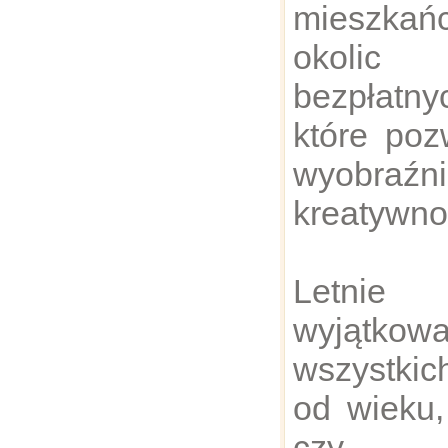
mieszka
okoli
bezpłatny
które poz
wyobraź
kreatywno
Letnie 
wyjątkowa
wszystkic
od wieku,
czy um