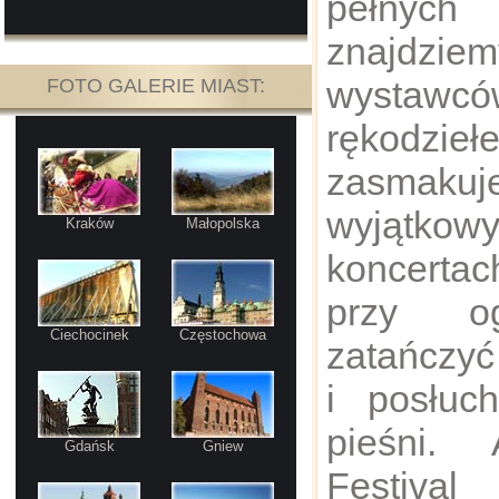
pełnyc
znajdzie
wystawc
FOTO GALERIE MIAST:
rękodzieł
zasmakuj
wyjątkowy
Kraków
Małopolska
koncerta
przy og
Ciechocinek
Częstochowa
zatańczyć
i posłuc
pieśni. 
Gdańsk
Gniew
Festival