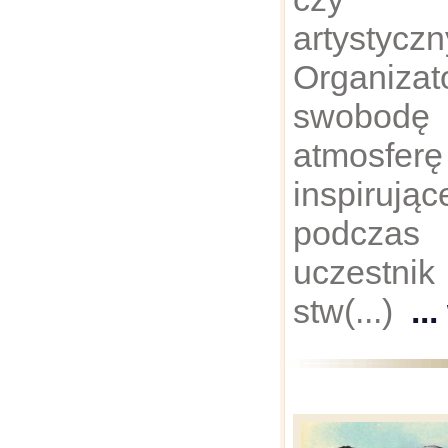
artystyczn
Organizat
swobodę 
atmos
inspiruj
podczas 
uczestni
stw(...)
..