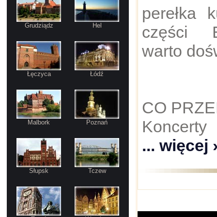
perełka k
Grudziądz
Hel
części E
warto doś
Łęczyca
Łódź
CO PRZE
Koncerty
Malbork
Poznań
... więcej 
Słupsk
Tczew