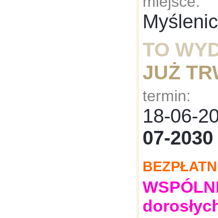
miejsce:
Myśleni
TO WY
JUŻ T
termin:
18-06-
07-2030
BEZPŁATN
WSPÓLNE:
dorosłyc