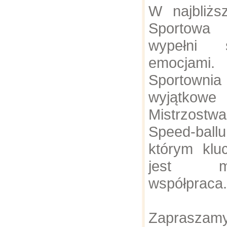
W najbliż
Sportowa
wypełni 
emocjami.
Sportown
wyjątkowe
Mistrzostw
Speed-ball
którym kl
jest mię
współpraca.
Zaprasza