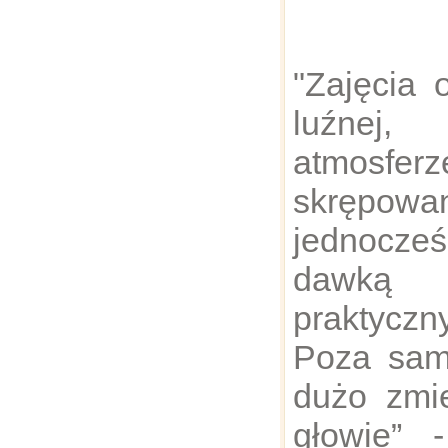
"Zajęcia 
luźnej,
atmosf
skręp
jednocz
dawką 
praktycz
Poza sam
dużo zmie
głowie” 