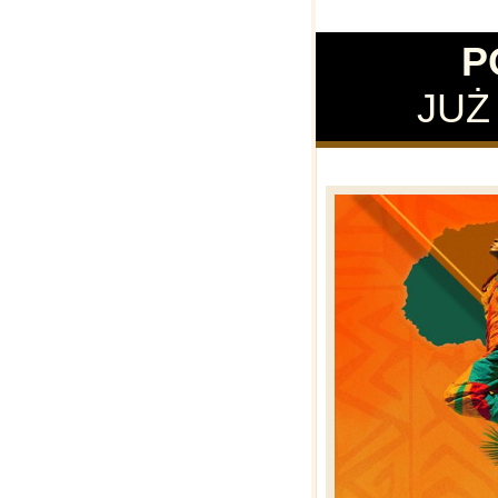
P
JUŻ