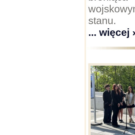
wojskow
stanu
... więcej 