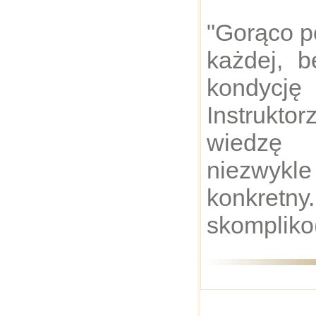
"Gorąco p
każdej, 
kondycj
Instrukto
wiedz
niezwykl
konkret
skompliko