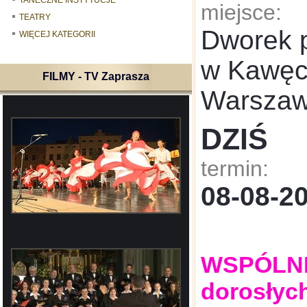
TANECZNE INSTYTUCJE
miejsce:
TEATRY
Dworek 
WIĘCEJ KATEGORII
w Kawęcz
FILMY - TV Zaprasza
Warsza
DZIŚ
termin:
08-08-
WSPÓLNE:
dorosłyc