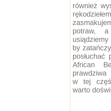
również wy
rękodzieł
zasmakuje
potraw, a
usiądziemy
by zatańczy
posłuchać p
African B
prawdziwa p
w tej częś
warto doświ