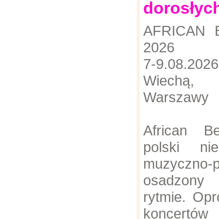
dorosłyc
AFRICAN 
2026
​7-9.08.2
Wiechą,
Warszawy
​African B
polski nie
muzyczno-p
osadzony
rytmie. Opr
koncertów