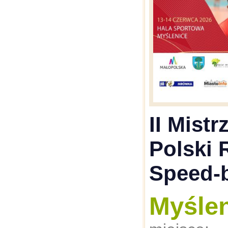
II Mist
Polski 
Speed-b
Myśle