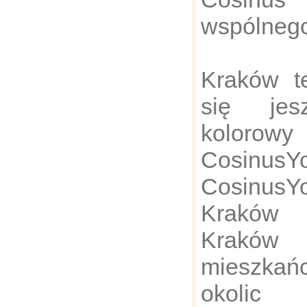
wspólnego
Kraków te
się jes
kolorow
Cosinu
Cosinu
Kraków 
Kraków
mieszka
okoli