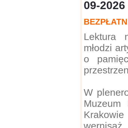
09-2026
BEZPŁATN
Lektura 
młodzi ar
o pamięc
przestrzen
W plenero
Muzeum 
Krakowi
wernis