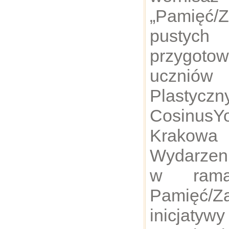
„Pamięć/Z
pustyc
przygot
uczniów
Plastyczn
Cosinus
Krakowa
Wydarzeni
w ramac
Pamię
inicjaty