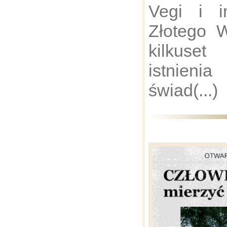
Vegi i i
Złotego 
kilkuse
istnien
świad(...)