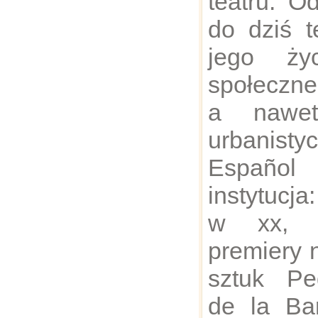
teatru. O
do dziś t
jego życ
społeczne
a nawet
urbanist
Español 
instytucja
w xx, o
premiery 
sztuk Pe
de la Ba