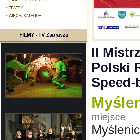
TANECZNE INSTYTUCJE
TEATRY
WIĘCEJ KATEGORII
FILMY - TV Zaprasza
II Mist
Polski 
Speed-b
Myśle
miejsce:
Myśleni