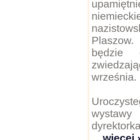
upamięt
niemiecki
nazistows
Plaszow
będzie 
zwiedzaj
września.
Uroczys
wystaw
dyrektor
... więcej 