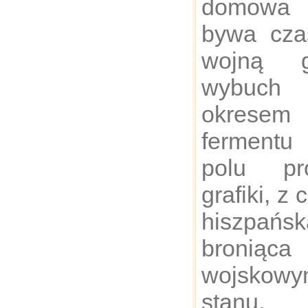
domowa 
bywa cz
wojną g
wybuch 
okrese
fermentu 
polu pr
grafiki, z
hiszpańs
broniąc
wojskow
stanu