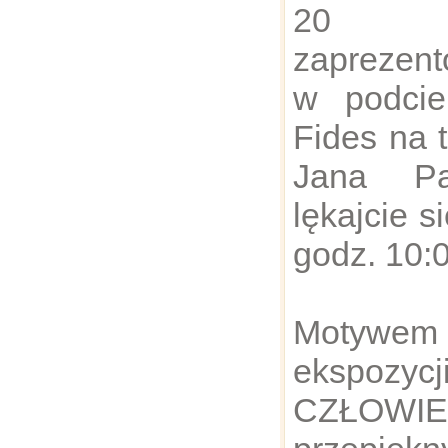
20 
zaprezent
w podcie
Fides na 
Jana Pa
lękajcie s
godz. 10:0
Motywem
ekspo
CZŁOWI