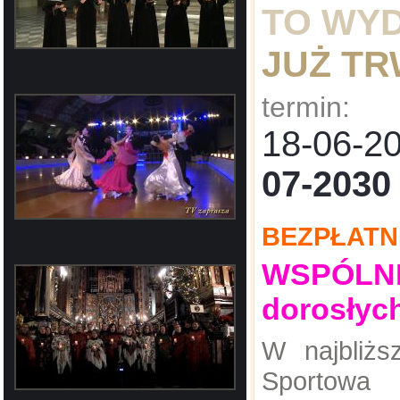
TO WY
JUŻ T
termin:
18-06-
07-2030
BEZPŁATN
WSPÓLNE:
dorosłyc
W najbliż
Sportowa