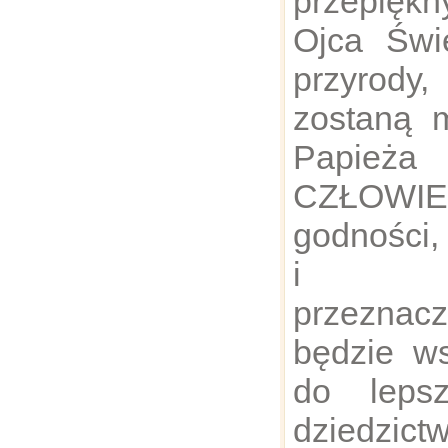
przepiękn
Ojca Świ
przyrod
zostaną m
Papież
CZŁOWI
godności,
i ost
przeznac
będzie ws
do leps
dziedzict