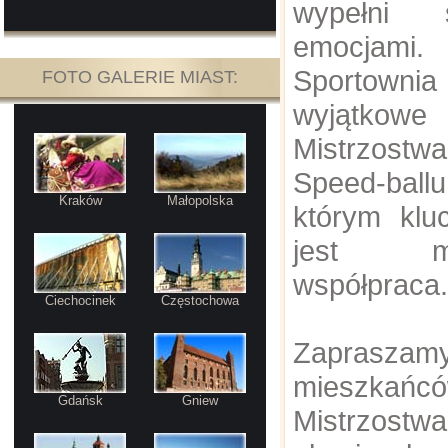
wypełni 
emocjami.
Sportown
FOTO GALERIE MIAST:
wyjątkowe
Mistrzostw
Speed-ball
Kraków
Małopolska
którym kl
jest mię
współpraca.
Ciechocinek
Częstochowa
Zaprasza
mieszkańcó
Gdańsk
Gniew
Mistrzost