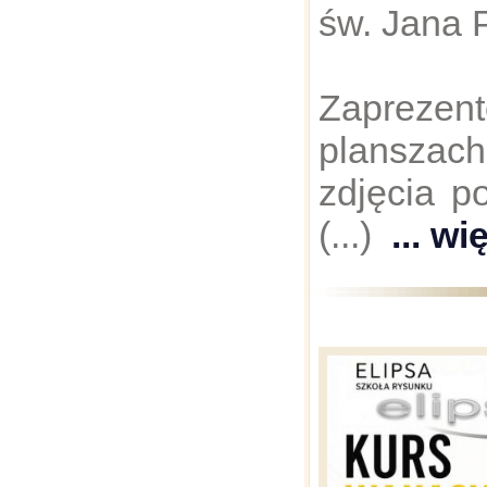
św. Jana P
Zaprez
plansza
zdjęcia p
(...)
... wi