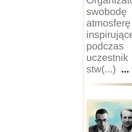
Organizat
swobodę 
atmos
inspiruj
podczas 
uczestni
stw(...)
..