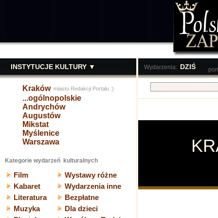
INSTYTUCJE KULTURY ▼
DZIŚ
Wydarzenia:
pon
Kraków
miasto Redakcji Portalu :)
...ogólnopolskie
Andrychów
Augustów
Mikstat
Myślenice
K
Warszawa
Kategorie wydarzeń kulturalnych
Film
Wystawy różne
Kabaret
Wydarzenia inne
Literatura
Bezpłatne
Muzyka
Dla dzieci