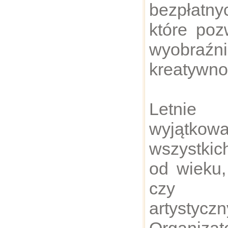
bezpłatny
które poz
wyobraź
kreatywno
Letnie 
wyjątkowa
wszystkic
od wieku,
czy um
artystyczn