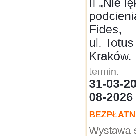
II „Nie lę
podcien
Fides,
ul. Totus
Kraków.
termin:
31-03-
08-2026
BEZPŁATN
Wystawa s