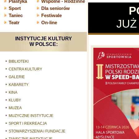
Plastyka
Wspólne - Rodzinne
P
Sport
Dla seniorów
Taniec
Festiwale
JUŻ
Teatr
On-line
INSTYTUCJE KULTURY
W POLSCE:
BIBLIOTEKI
CENTRA KULTURY
GALERIE
KABARETY
KINA
KLUBY
MUZEA
MUZYCZNE INSTYTUCJE
SPORT i REKREACJA
STOWARZYSZENIA i FUNDACJE