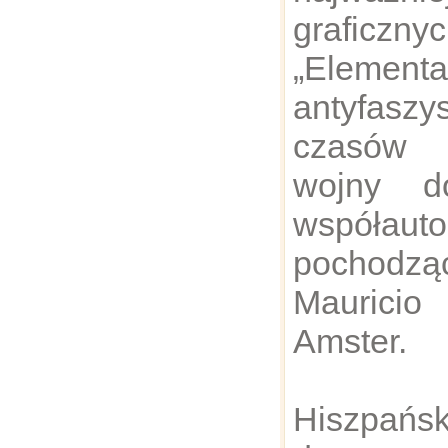
graficzn
„Elementa
antyfasz
czasów 
wojny d
współa
pochodz
Maurici
Amster.
Hiszpa