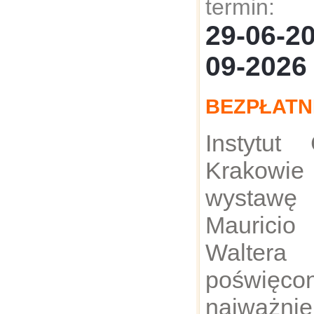
termin:
29-06-
09-2026
BEZPŁATN
Instytut
Krakowi
wystawę
Maurici
Walter
poświęc
najważni