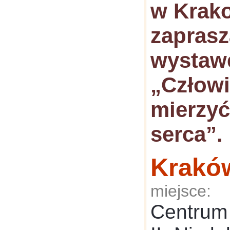
w Krak
zaprasz
wystaw
„Człowi
mierzyć
serca”.
Krakó
miejsce:
Centrum