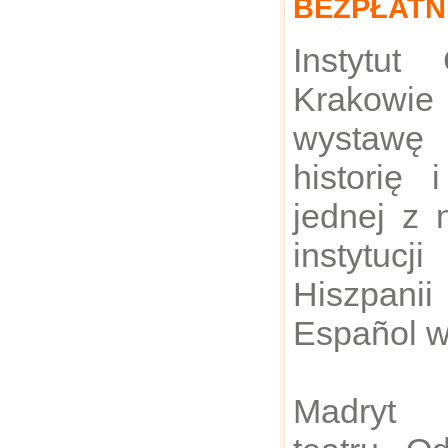
BEZPŁATN
Instytut
Krakowi
wystawę
historię 
jednej z 
instytu
Hiszpan
Español w
Madryt 