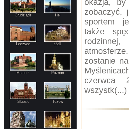
okazja, b
zobaczyć, 
Grudziądz
Hel
sportem je
także spę
rodzinn
Łęczyca
Łódź
atmosferze.
zostanie na
Myślenicac
Malbork
Poznań
czerwca 
wszystk(...
Słupsk
Tczew