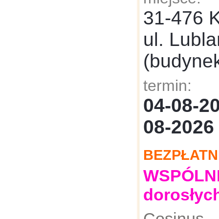
31-476 
ul. Lubl
(budyne
termin:
04-08-
08-2026
BEZPŁATN
WSPÓLNE:
dorosłyc
Cosinus