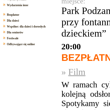
miejsce:
Wydarzenia inne
Park Podzam
Bezpłatne
przy fontan
Dla dzieci
Wspólne: dla dzieci i dorosłych
dzieckiem”
Dla seniorów
Festiwale
20:00
Odbywające się online
BEZPŁAT
»
Film
W ramach cy
kolejną odsł
Spotykamy się