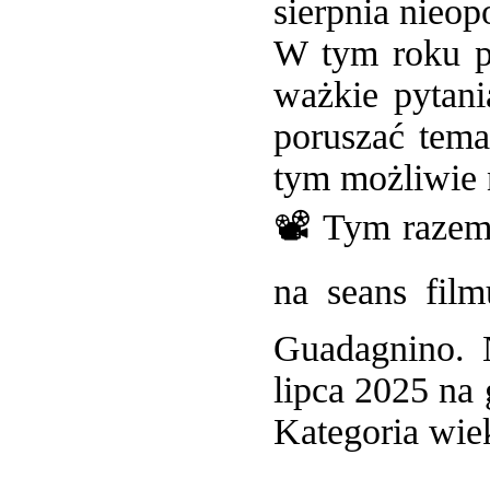
sierpnia nieo
W tym roku p
ważkie pytani
poruszać tema
tym możliwie 
📽️ Tym raze
na seans fil
Guadagnino. 
lipca 2025 na
Kategoria wie