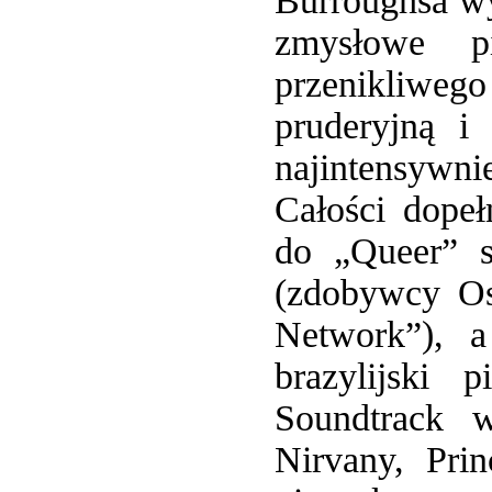
Burroughsa wy
zmysłowe pi
przenikliwe
pruderyjną i
najintensywni
Całości dope
do „Queer” s
(zdobywcy Os
Network”), 
brazylijski 
Soundtrack w
Nirvany, Pri