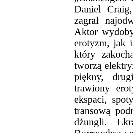
Daniel Craig
zagrał najod
Aktor wydoby
erotyzm, jak 
który zakoch
tworzą elektry
piękny, dru
trawiony ero
ekspaci, spot
transową podr
dżungli. Ek