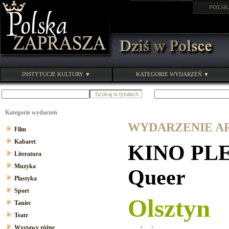
POLSK
INSTYTUCJE KULTURY ▼
KATEGORIE WYDARZEŃ ▼
Kategorie wydarzeń
WYDARZENIE ARC
Film
Kabaret
KINO PL
Literatura
Muzyka
Queer
Plastyka
Sport
Olsztyn
Taniec
Teatr
Wystawy różne