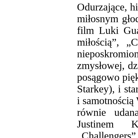
Odurzające, h
miłosnym głod
film Luki Gu
miłością”, „
nieposkromi
zmysłowej, dz
posągowo pię
Starkey), i st
i samotnością 
równie udan
Justinem K
„Challengers”