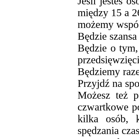
Jeśli jesteś o
między 15 a 26
możemy wspóln
Będzie szansa
Będzie o tym,
przedsięwzięc
Będziemy raz
Przyjdź na spo
Możesz też pr
czwartkowe po
kilka osób,
spędzania czas