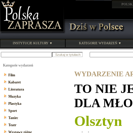
POLSK
INSTYTUCJE KULTURY ▼
KATEGORIE WYDARZEŃ ▼
Kategorie wydarzeń
WYDARZENIE ARC
Film
Kabaret
TO NIE J
Literatura
Muzyka
DLA MŁO
Plastyka
Sport
Olsztyn
Taniec
Teatr
Wystawy różne