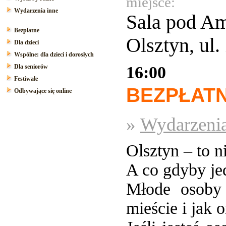
miejsce:
Wydarzenia inne
Sala pod A
Bezpłatne
Olsztyn, ul
Dla dzieci
Wspólne: dla dzieci i dorosłych
Dla seniorów
16:00
Festiwale
BEZPŁAT
Odbywające się online
»
Wydarzenia
Olsztyn – to n
A co gdyby je
Młode osoby
mieście i jak 