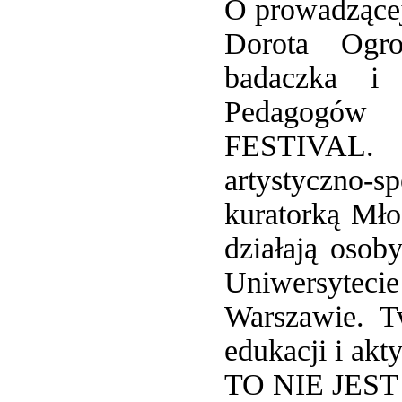
O prowadzące
Dorota Ogro
badaczka i 
Pedagogów 
FESTIVAL. 
artystyczno-s
kuratorką Mło
działają osob
Uniwersytec
Warszawie. T
edukacji i ak
TO NIE JES