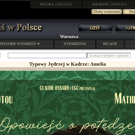
POLSKA
ZAPRASZA
KRAKÓW
ZAPRASZA
Dodaj wydarzenie
Doda
Warszawa
ATEGORIE WYDARZEŃ ▼
WYDARZENIA
RELACJE
Typowy Jędrzej w Kadrze: Amelia