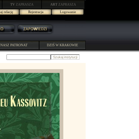
TV
ZAPRASZA
ART
ZAPRASZA
j relację
Rejestracja
Logowanie
NASZ PATRONAT
DZIŚ W KRAKOWIE