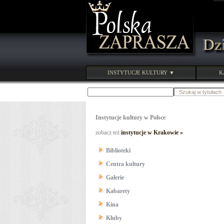
INSTYTUCJE KULTURY ▼
K
Instytucje kultury w Polsce
zobacz też
instytucje w Krakowie »
Biblioteki
Centra kultury
Galerie
Kabarety
Kina
Kluby