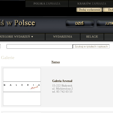
POLSKA
ZAPRASZA
KRAKÓW
ZAPRASZA
Dodaj wydarzenie
Doda
ATEGORIE WYDARZEŃ ▼
WYDARZENIA
RELACJE
Galerie
Nazwa
Galeria Arsenał
15-222 Białystok
ul. Mickiewicza 2
tel. 85 742 03 53