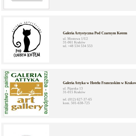
Galeria Artystyczna Pod Czarnym Kotem
ul. Mostowa 1/U2
31-061 Kraków
tel. +48 534 534 553
Galeria Attyka w Hotelu Francuskim w Krako
ul. Pijarska 13
31-015 Kraków
tel. (012) 627-37-65
kom. 501-638-725