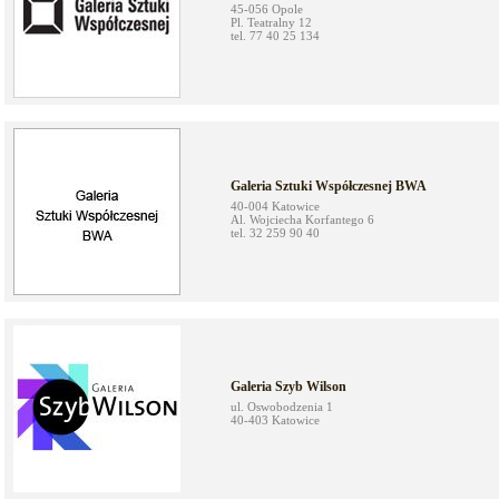
45-056 Opole
Pl. Teatralny 12
tel. 77 40 25 134
Galeria Sztuki Współczesnej BWA
40-004 Katowice
Al. Wojciecha Korfantego 6
tel. 32 259 90 40
Galeria Szyb Wilson
ul. Oswobodzenia 1
40-403 Katowice