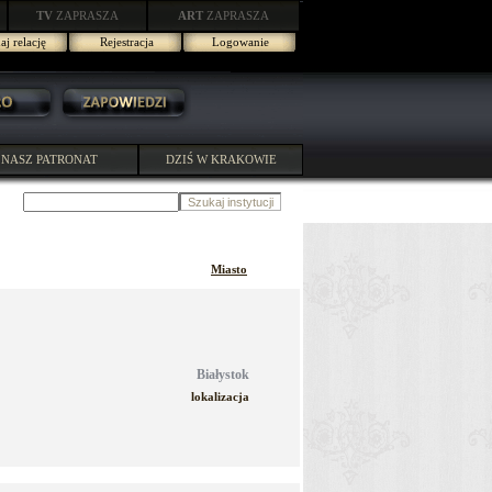
TV
ZAPRASZA
ART
ZAPRASZA
j relację
Rejestracja
Logowanie
NASZ PATRONAT
DZIŚ W KRAKOWIE
Miasto
Białystok
lokalizacja