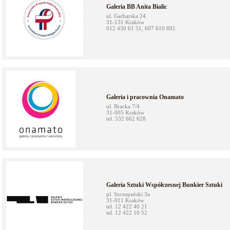
Galeria BB Anita Bialic
ul. Garbarska 24
31-131 Kraków
012 430 61 51, 607 610 691
Galeria i pracownia Onamato
ul. Bracka 7/4
31-005 Kraków
tel. 532 662 628
Galeria Sztuki Współczesnej Bunkier Sztuki
pl. Szczepański 3a
31-011 Kraków
tel. 12 422 40 21
tel. 12 422 10 52