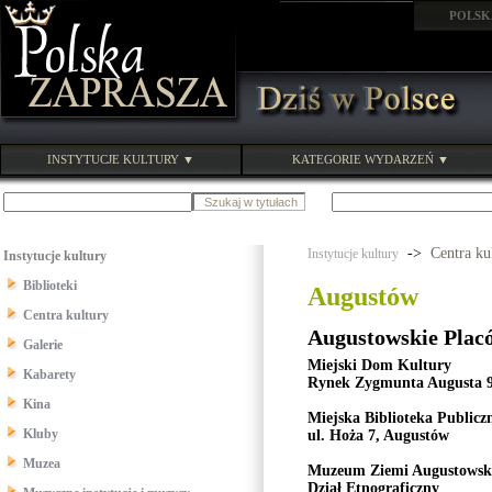
POLSK
INSTYTUCJE KULTURY ▼
KATEGORIE WYDARZEŃ ▼
->
Centra ku
Instytucje kultury
Instytucje kultury
Biblioteki
Augustów
Centra kultury
Augustowskie Plac
Galerie
Miejski Dom Kultury
Kabarety
Rynek Zygmunta Augusta 9
Kina
Miejska Biblioteka Publicz
Kluby
ul. Hoża 7, Augustów
Muzea
Muzeum Ziemi Augustowsk
Dział Etnograficzny