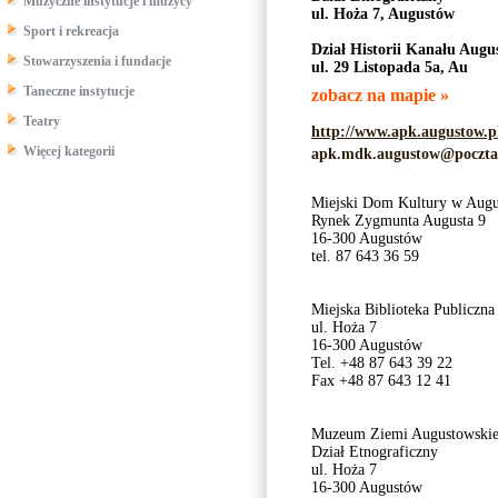
Muzyczne instytucje i muzycy
ul. Hoża 7, Augustów
Sport i rekreacja
Dział Historii Kanału Augu
Stowarzyszenia i fundacje
ul. 29 Listopada 5a, Au
Taneczne instytucje
zobacz na mapie »
Teatry
http://www.apk.augustow.p
Więcej kategorii
apk.mdk.augustow@poczta
Miejski Dom Kultury w Augu
Rynek Zygmunta Augusta 9
16-300 Augustów
tel. 87 643 36 59
Miejska Biblioteka Publiczna
ul. Hoża 7
16-300 Augustów
Tel. +48 87 643 39 22
Fax +48 87 643 12 41
Muzeum Ziemi Augustowskie
Dział Etnograficzny
ul. Hoża 7
16-300 Augustów