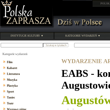
POLSK
INSTYTUCJE KULTURY ▼
KATEGORIE WYDARZEŃ ▼
Kategorie wydarzeń
WYDARZENIE ARC
Film
Kabaret
EABS - ko
Literatura
Muzyka
Augustowi
Plastyka
Sport
Augustó
Taniec
Teatr
Wystawy różne