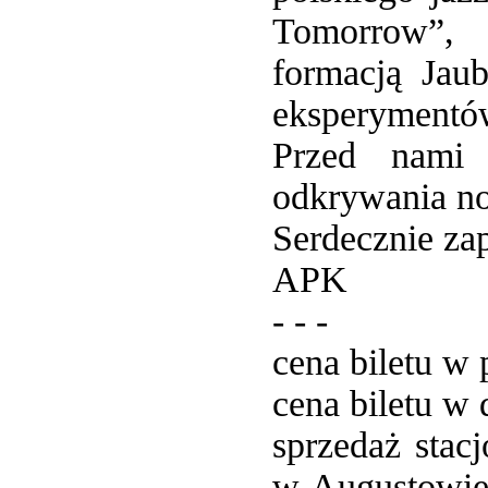
Tomorrow”, 
formacją Jau
eksperymentó
Przed nami 
odkrywania 
Serdecznie za
APK
- - -
cena biletu w 
cena biletu w 
sprzedaż stac
w Augustowie