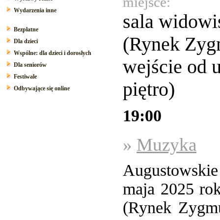
miejsce:
Wydarzenia inne
sala wido
Bezpłatne
(Rynek Zyg
Dla dzieci
Wspólne: dla dzieci i dorosłych
wejście od u
Dla seniorów
Festiwale
piętro)
Odbywające się online
19:00
»
Muzyka
Augustowskie
maja 2025 ro
(Rynek Zygmun