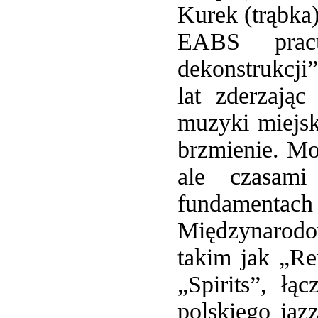
Kurek (trąbka)
EABS pracu
dekonstrukcji”
lat zderzają
muzyki miejsk
brzmienie. Moż
ale czasami
fundamenta
Międzynarodo
takim jak „Re
„Spirits”, ł
polskiego jaz