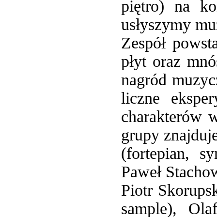
piętro) na k
usłyszymy muz
Zespół powsta
płyt oraz mnó
nagród muzyc
liczne ekspe
charakterów 
grupy znajduje
(fortepian, s
Paweł Stachow
Piotr Skorupsk
sample), Ola