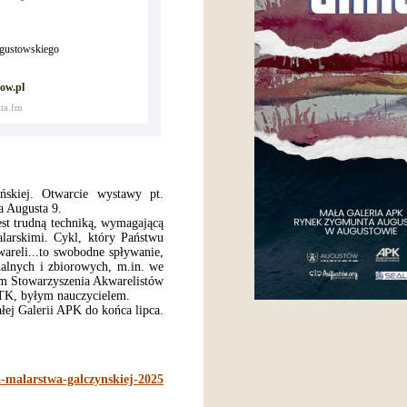
ugustowskiego
ow.pl
ta.fm
ńskiej. Otwarcie wystawy pt.
a Augusta 9.
est trudną techniką, wymagającą
larskimi. Cykl, który Państwu
areli...to swobodne spływanie,
alnych i zbiorowych, m.in. we
iem Stowarzyszenia Akwarelistów
PTTK, byłym nauczycielem.
łej Galerii APK do końca lipca.
-malarstwa-galczynskiej-2025