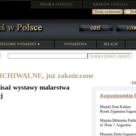
POLSKA
ZAPRASZA
KRAKÓW
ZAPRASZA
Dodaj wydarzenie
Doda
ATEGORIE WYDARZEŃ ▼
WYDARZENIA
RELACJE
HIWALNE, już zakończone
Z
isaż wystawy malarstwa
j
Augustowskie P
Miejski Dom Kultury
Rynek Zygmunta August
Miejska Biblioteka Publi
ul. Hoża 7, Augustów
Muzeum Ziemi Augustow