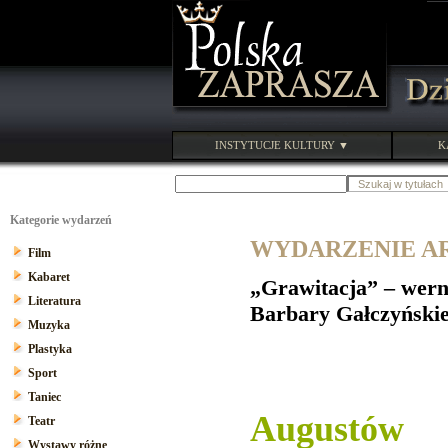
INSTYTUCJE KULTURY ▼
K
Kategorie wydarzeń
WYDARZENIE ARC
Film
Kabaret
„Grawitacja” – wern
Literatura
Barbary Gałczyńskie
Muzyka
Plastyka
Sport
Taniec
Augustów
Teatr
Wystawy różne