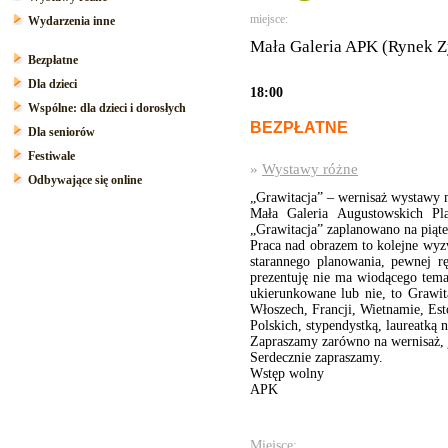
miejsce:
Wydarzenia inne
Mała Galeria APK (Rynek Z
Bezpłatne
Dla dzieci
18:00
Wspólne: dla dzieci i dorosłych
BEZPŁATNE
Dla seniorów
Festiwale
»
Wystawy różne
Odbywające się online
„Grawitacja” – wernisaż wystawy 
Mała Galeria Augustowskich Pl
„Grawitacja” zaplanowano na piąt
Praca nad obrazem to kolejne wyzw
starannego planowania, pewnej r
prezentuję nie ma wiodącego tema
ukierunkowane lub nie, to Grawi
Włoszech, Francji, Wietnamie, Est
Polskich, stypendystką, laureatką
Zapraszamy zarówno na wernisaż, j
Serdecznie zapraszamy.
Wstęp wolny
APK
Miejsce: