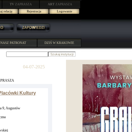
TV
ZAPRASZA
ART
ZAPRASZA
j relację
Rejestracja
Logowanie
NASZ PATRONAT
DZIŚ W KRAKOWIE
04-07-2025
APRASZA
lacówki Kultury
a 9, Augustów
czna
skiej