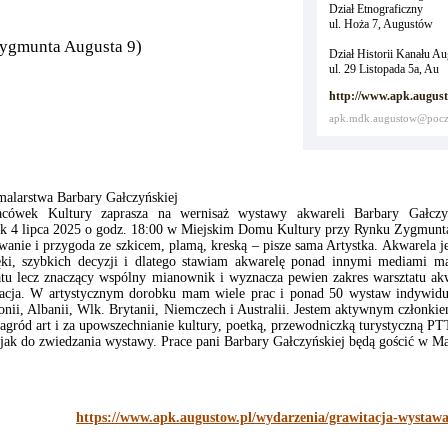
Dział Etnograficzny
ul. Hoża 7, Augustów
ygmunta Augusta 9)
Dział Historii Kanału A
ul. 29 Listopada 5a, Au
http://www.apk.august
apk.mdk.augustow@pocz
malarstwa Barbary Gałczyńskiej
acówek Kultury zaprasza na wernisaż wystawy akwareli Barbary Gałczy
ek 4 lipca 2025 o godz. 18:00 w Miejskim Domu Kultury przy Rynku Zygmunt
anie i przygoda ze szkicem, plamą, kreską – pisze sama Artystka. Akwarela j
ęki, szybkich decyzji i dlatego stawiam akwarelę ponad innymi mediami ma
tu lecz znaczący wspólny mianownik i wyznacza pewien zakres warsztatu akw
tacja. W artystycznym dorobku mam wiele prac i ponad 50 wystaw indywidu
onii, Albanii, Wlk. Brytanii, Niemczech i Australii. Jestem aktywnym członk
 nagród art i za upowszechnianie kultury, poetką, przewodniczką turystyczną 
ak do zwiedzania wystawy. Prace pani Barbary Gałczyńskiej będą gościć w Ma
https://www.apk.augustow.pl/wydarzenia/grawitacja-wystawa