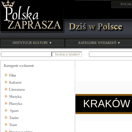
POLSK
INSTYTUCJE KULTURY ▼
KATEGORIE WYDARZEŃ ▼
Kategorie wydarzeń
Film
Kabaret
Literatura
Muzyka
KRAKÓ
Plastyka
Sport
Taniec
Teatr