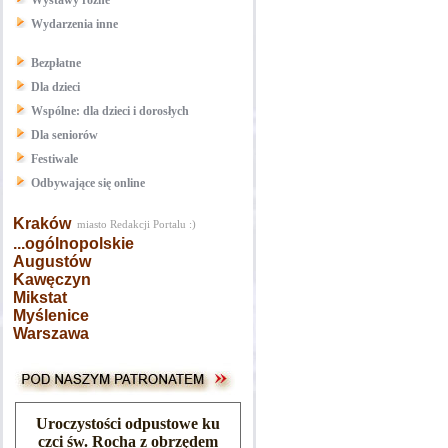
Wystawy różne
Wydarzenia inne
Bezpłatne
Dla dzieci
Wspólne: dla dzieci i dorosłych
Dla seniorów
Festiwale
Odbywające się online
Kraków
miasto Redakcji Portalu :)
...ogólnopolskie
Augustów
Kawęczyn
Mikstat
Myślenice
Warszawa
Uroczystości odpustowe ku
czci św. Rocha z obrzędem