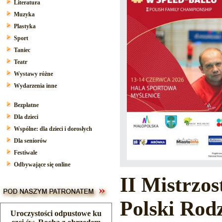
Literatura
Muzyka
Plastyka
Sport
Taniec
Teatr
Wystawy różne
Wydarzenia inne
Bezpłatne
Dla dzieci
Wspólne: dla dzieci i dorosłych
Dla seniorów
Festiwale
Odbywające się online
II Mistrzo
Polski Rod
Uroczystości odpustowe ku