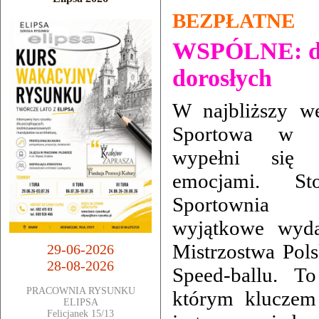
BEZPŁATNE
WSPÓLNE: dla
dorosłych
W najbliższy w
Sportowa w M
wypełni się 
emocjami. Sto
Sportownia o
wyjątkowe wyda
Mistrzostwa Pol
29-06-2026
28-08-2026
Speed-ballu. To
PRACOWNIA RYSUNKU
którym kluczem
ELIPSA
Felicjanek 15/13