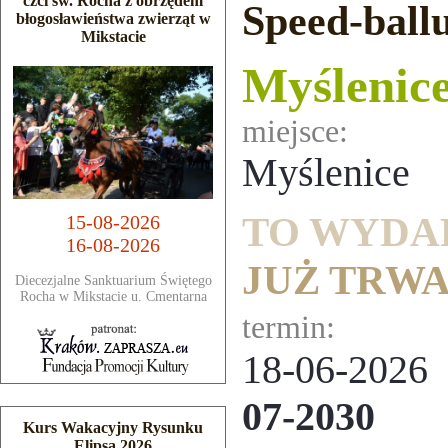
czci św. Rocha z obrzędem
Speed-ball
błogosławieństwa zwierząt w
Mikstacie
Myślenic
miejsce:
Myślenice
TO WYDA
15-08-2026
16-08-2026
JUŻ TRW
Diecezjalne Sanktuarium Świętego
Rocha w Mikstacie u. Cmentarna
termin:
18-06-202
07-2030
Kurs Wakacyjny Rysunku
Elipsa 2026