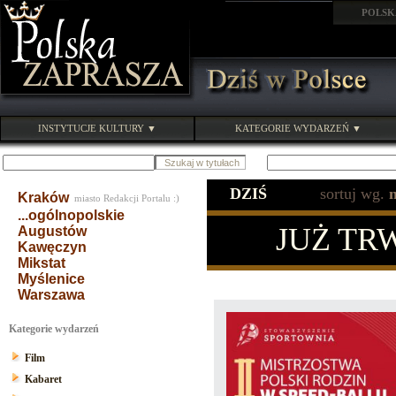
POLSK
INSTYTUCJE KULTURY ▼
KATEGORIE WYDARZEŃ ▼
DZIŚ
sortuj wg.
Kraków
miasto Redakcji Portalu :)
...ogólnopolskie
JUŻ TR
Augustów
Kawęczyn
Mikstat
Myślenice
Warszawa
Kategorie wydarzeń
Film
Kabaret