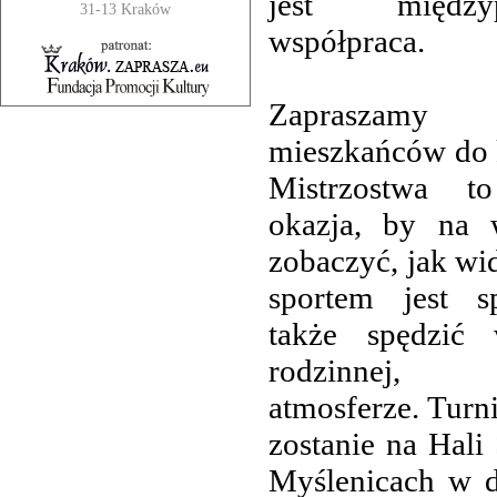
jest międzyp
31-13 Kraków
współpraca.
Zapraszamy w
mieszkańców do 
Mistrzostwa t
okazja, by na 
zobaczyć, jak w
sportem jest sp
także spędzić
rodzinnej, 
atmosferze. Turn
zostanie na Hali
Myślenicach w d