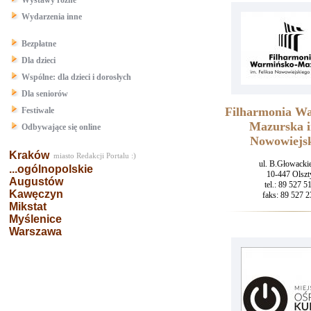
Wystawy różne
Wydarzenia inne
Bezpłatne
Dla dzieci
Wspólne: dla dzieci i dorosłych
Dla seniorów
Filharmonia W
Festiwale
Mazurska i
Odbywające się online
Nowowiejs
Kraków
miasto Redakcji Portalu :)
ul. B.Głowacki
...ogólnopolskie
10-447 Olszt
Augustów
tel.: 89 527 5
Kawęczyn
faks: 89 527 2
Mikstat
Myślenice
Warszawa